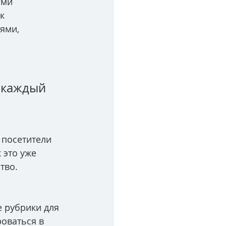
ами 
к 
ями, 
 каждый 
 посетители 
 это уже 
тво.
 рубрики для 
оваться в 