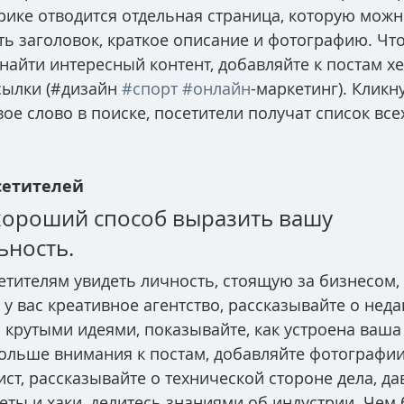
рике отводится отдельная страница, которую мож
ть заголовок, краткое описание и фотографию. Чт
найти интересный контент, добавляйте к постам х
ылки (#дизайн 
#спорт
#онлайн
-маркетинг). Кликн
ое слово в поиске, посетители получат список всех
етителей 
хороший способ выразить вашу 
ность. 
етителям увидеть личность, стоящую за бизнесом, 
 у вас креативное агентство, рассказывайте о неда
ь крутыми идеями, показывайте, как устроена ваша 
льше внимания к постам, добавляйте фотографии 
ст, рассказывайте о технической стороне дела, да
ты и хаки, делитесь знаниями об индустрии. Чем 