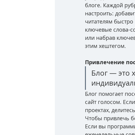
блоге. Каждой руб
настроить: добави
читателям быстро 
ключевые слова-сс
или набрав ключев
этим хештегом. 
Привлечение пос
Блог — это 
индивидуаль
Блог помогает пос
сайт голосом. Если
проектах, делитес
Чтобы привлечь бо
Если вы программи
еженедельные сове