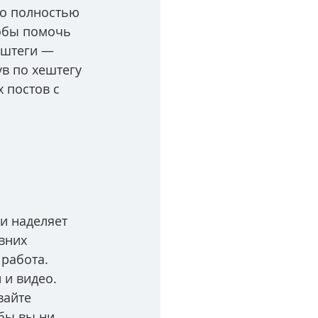
но полностью 
обы помочь 
ештеги — 
ув по хештегу 
 постов с 
и наделяет 
вних 
работа. 
и видео. 
вайте 
бы вы ни 