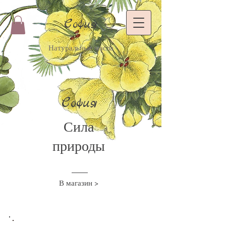
София
Натуральные масла
София
Сила
природы
В магазин >