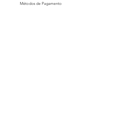
Métodos de Pagamento
Nossas Lojas
Facebook
Instagram
Twitter
Pinterest
ASSINE!
Email
*