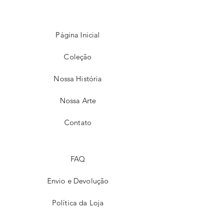
estabelecer confiança e garantir que seus 
clientes podem comprar com segurança.
Página Inicial
Coleção
Nossa História
Nossa Arte
Contato
FAQ
Envio e Devolução
Política da Loja