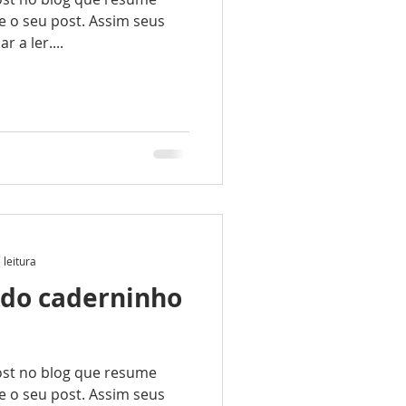
e o seu post. Assim seus
 a ler....
 leitura
 do caderninho
ost no blog que resume
e o seu post. Assim seus