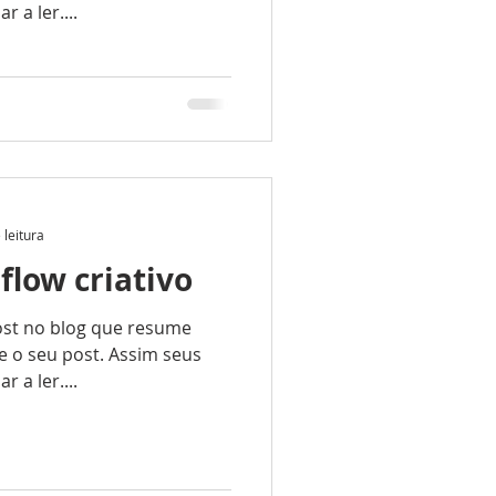
 a ler....
 leitura
low criativo
ost no blog que resume
e o seu post. Assim seus
 a ler....