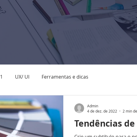
01
UX/ UI
Ferramentas e dicas
Admin
4 de dez. de 2022
2 min de
Tendências de
Crie um subtítulo para o p