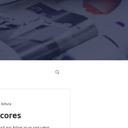
 leitura
 cores
ost no blog que resume