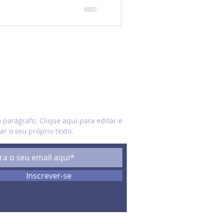
E
parágrafo. Clique aqui para editar e
ar o seu próprio texto.
Inscrever-se