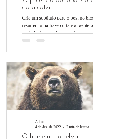
A potência do lobo é o poder
da alcateia
Crie um subtítulo para o post no blog que
resuma numa frase curta e atraente o seu
post. Assim seus leitores vão querer
continuar a ler....
Admin
4 de dez. de 2022
2 min de leitura
O homem e a selva