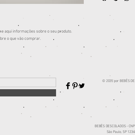
de comprar, então for
insatisfeitos com a co
possam comprar com c
ou de retorno é uma ó
confiança e garantir 
segurança.
ne aqui informações sobre o seu produto.
re o que vão comprar.
© 2035 por BEBÊS D
BEBÊS DESCOLADOS - CNPJ: 
São Paulo, SP 1234