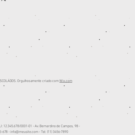
neça mais informações para que eles
mpra. Ter uma política de reembolso
onfiança e segurança.
tima maneira de estabelecer a
que seus clientes podem comprar com
ESCOLA
DOS. Orgulhosamente criado com
Wix.com
12.345.678/0001-01 - Av. Bernardino de Campos, 98 -
5-678 -
info@meusite.com
- Tel: (11) 3456-7890