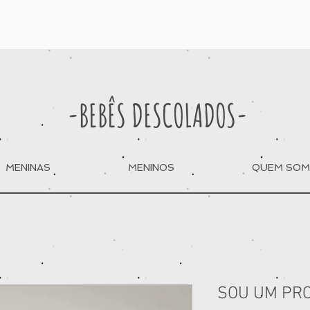
-BEBÊS DESCOLADOS-
MENINAS
MENINOS
QUEM SO
SOU UM PR