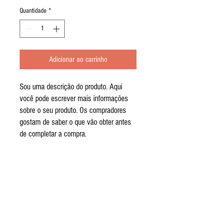
Quantidade
*
Adicionar ao carrinho
Sou uma descrição do produto. Aqui 
você pode escrever mais informações 
sobre o seu produto. Os compradores 
gostam de saber o que vão obter antes 
de completar a compra.
INFORMAÇÕES DO PRODUTO
Sou um detalhe de produto. Sou um ótimo lugar
RETORNO E REEMBOLSO
para adicionar mais detalhes sobre o seu
produto, como tamanho, material, cuidados
Política de retorno e reembolso. Sou um ótimo
especiais e instruções para limpeza.