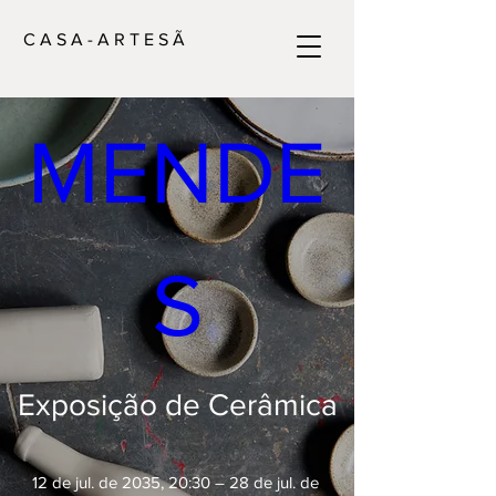
ALICE 
C A S A - A R T E S Ã
MENDE
S
Exposição de Cerâmica
12 de jul. de 2035, 20:30 – 28 de jul. de 