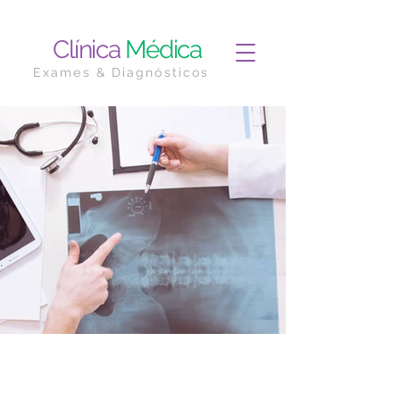
Clínica
Médica
Exames & Diagnósticos
Cardiologia
Sou um subtítulo. Clique aqui para