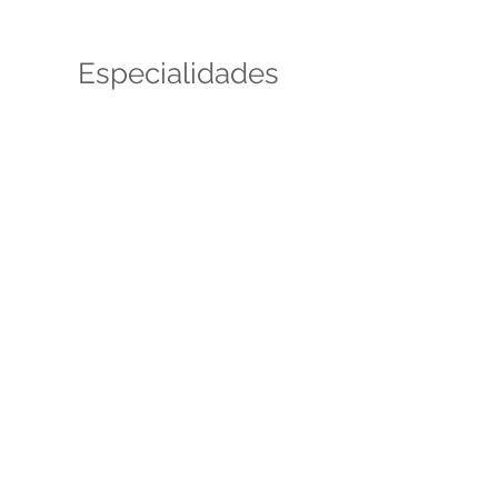
Especialidades
médicas
Sou um subtítulo. Clique aqui para
editar e contar aos seus clientes um
pouco sobre você.
> Saiba mais
Receba nossa
newsletter
Sou um subtítulo. Clique aqui para
editar e contar aos seus clientes um
pouco sobre você.