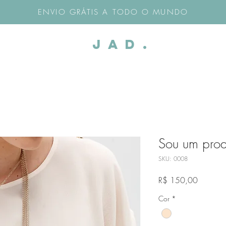
ENVIO GRÁTIS A TODO O MUNDO
JaD.
Sou um prod
SKU: 0008
Preço
R$ 150,00
Cor
*