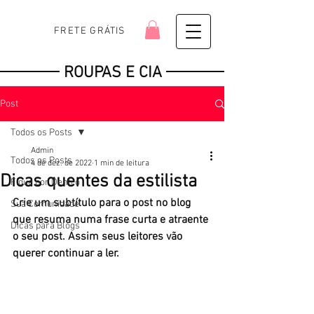
FRETE GRÁTIS
ROUPAS E CIA
Post
Todos os Posts
Admin
Todos os Posts
4 de dez. de 2022
1 min de leitura
Dicas quentes da estilista
Fique por Dentro
Crie um subtítulo para o post no blog 
Sua Comunidade
que resuma numa frase curta e atraente 
Dicas para Blogs
o seu post. Assim seus leitores vão 
querer continuar a ler.