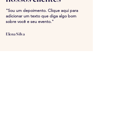
"Sou um depoimento. Clique aqui para
adicionar um texto que diga algo bom
sobre você e seu evento."
Elena Silva
Reserve uma mesa
Selecione seus dados e
faremos o possível para
escolher os melhores assentos
para você.
Tamanho do grupo
2 pessoas