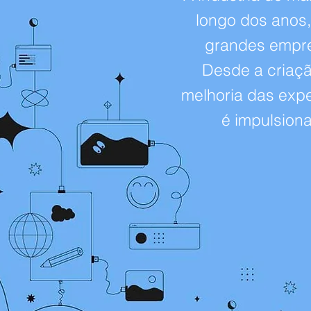
longo dos anos, 
grandes empre
Desde a criaçã
melhoria das expe
é impulsion