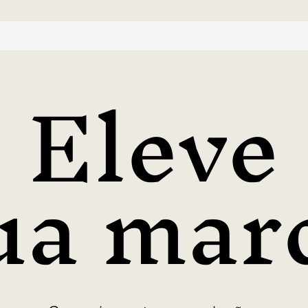
Eleve
ua mar