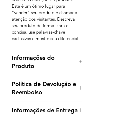
Este é um ótimo lugar para 
"vender" seu produto e chamar a 
atenção dos visitantes. Descreva 
seu produto de forma clara e 
concisa, use palavras-chave 
exclusivas e mostre seu diferencial.
Informações do
Produto
Estes são os detalhes do produto. 
Política de Devolução e
Use este espaço para adicionar 
informações, como cor, tamanho, 
Reembolso
material, instruções e mais. Este 
também é um ótimo lugar para 
Sou uma Política de Devolução e 
Informações de Entrega
escrever o que torna este produto 
Reembolso. Sou um ótimo espaço 
especial e como seus clientes 
para informar seus clientes como 
Sou uma Política de Envio. Sou um 
podem se beneficiar deste item. Os 
agir caso estejam insatisfeitos com 
ótimo lugar para adicionar mais 
clientes gostam de saber o que 
uma compra. Ter uma política de 