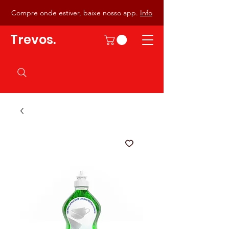
Compre onde estiver, baixe nosso app.
Info
Trevos.