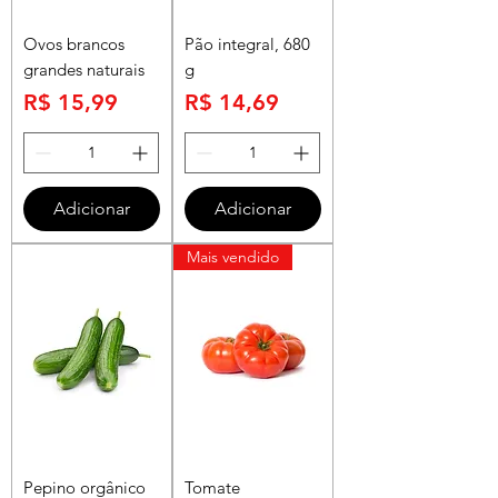
Ovos brancos
Pão integral, 680
grandes naturais
g
Preço
Preço
R$ 15,99
R$ 14,69
Adicionar
Adicionar
Mais vendido
Pepino orgânico
Tomate