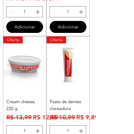
Adicionar
Adicionar
Oferta
Oferta
Cream cheese,
Pasta de dentes
220 g
clareadora
Preço normal
Preço promocional
Preço normal
Preço promocional
R$ 13,99
R$ 12,59
R$ 10,99
R$ 9,89