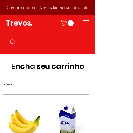
Compre onde estiver, baixe nosso app.
Info
Trevos.
Encha seu carrinho
Filtro