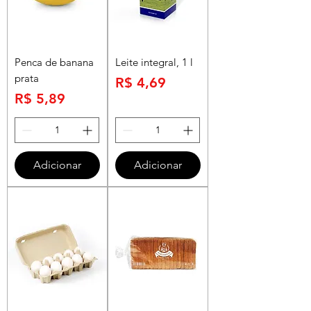
Penca de banana
Leite integral, 1 l
prata
Preço
R$ 4,69
Preço
R$ 5,89
Adicionar
Adicionar