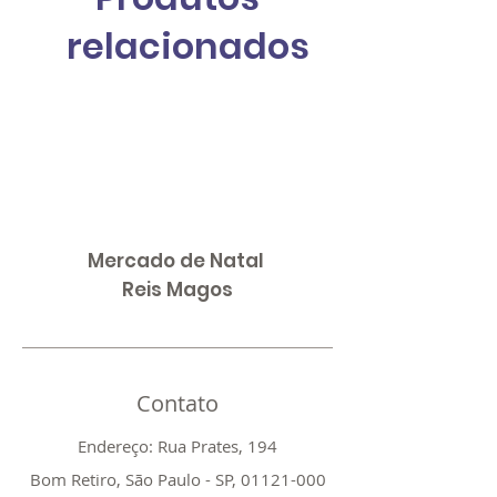
de estabelecer a confiança e permitir 
que seus clientes comprem com 
relacionados
segurança.
Mercado de Natal
Reis Magos
Contato
Endereço: Rua Prates, 194
Bom Retiro, São Paulo - SP,
01121-000