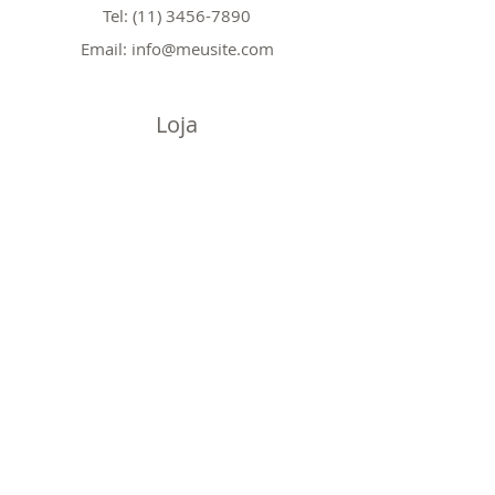
Tel:
(11) 3456-7890
Email:
info@meusite.com
Loja
Ver tudo
Decorações natalinas
Artesanato
Roupas e acessórios
Brinquedos
Políticas
Entregas e devoluções
Política da loja
Política de cookies