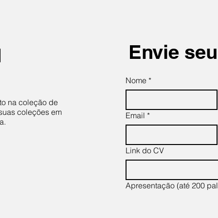
Envie se
H
Nome
*
to na coleção de
 suas coleções em
Email
*
a.
Link do CV
Apresentação (até 200 pal