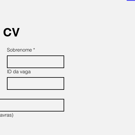
u CV
Sobrenome
*
ID da vaga
avras)