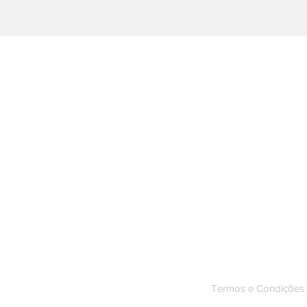
Siga
m
Instag
Facebo
Youtub
o
Termos e Condições