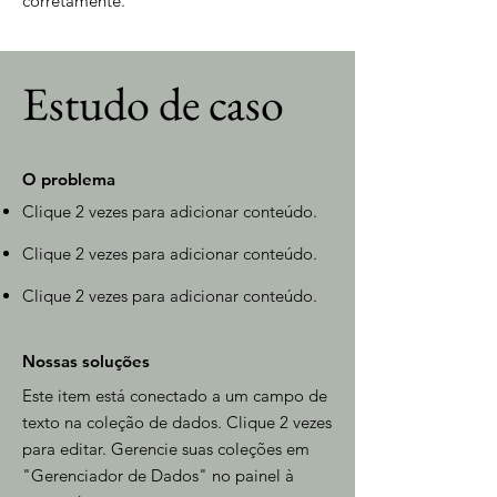
corretamente.
Estudo de caso
O problema
Clique 2 vezes para adicionar conteúdo.
Clique 2 vezes para adicionar conteúdo.
Clique 2 vezes para adicionar conteúdo.
Nossas soluções
Este item está conectado a um campo de
texto na coleção de dados. Clique 2 vezes
para editar. Gerencie suas coleções em
"Gerenciador de Dados" no painel à