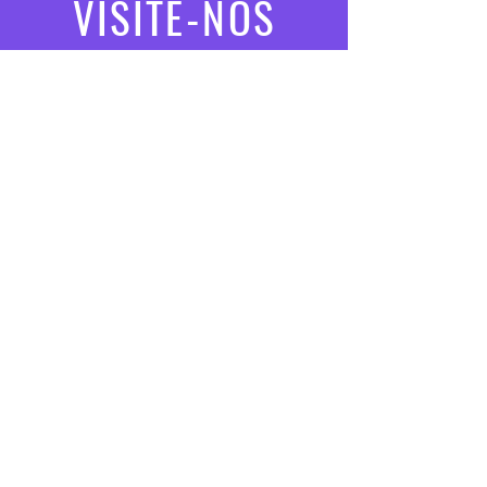
VISITE-NOS
Seg. a Sex.: 8:00 às 20:00
Sábado: 9:00 às 19:00
Entregas e devoluções
Política da loja