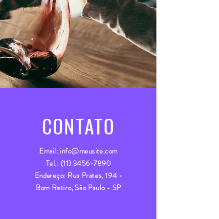
CONTATO
Email:
info@meusite.com
Tel.:
(11) 3456-7890
Endereço:
Rua Prates, 194 -
Bom Retiro, São Paulo - SP