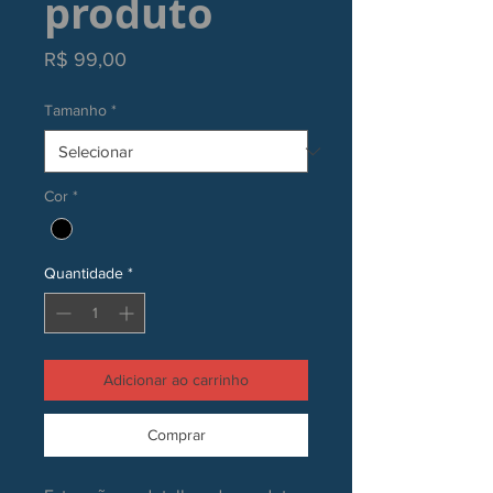
produto
Preço
R$ 99,00
Tamanho
*
Cor
*
Quantidade
*
Adicionar ao carrinho
Comprar