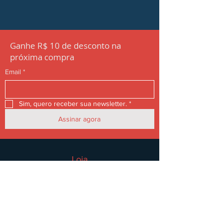
confiança e permitir que seus clientes 
comprem com segurança.
Ganhe R$ 10 de desconto na
próxima compra
Email
*
Sim, quero receber sua newsletter.
*
Assinar agora
Loja
Feminino
Masculino
Acessórios
Ofertas