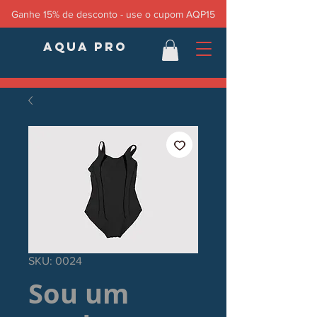
Ganhe 15% de desconto - use o cupom AQP15
AQUA PRO
SKU: 0024
Sou um