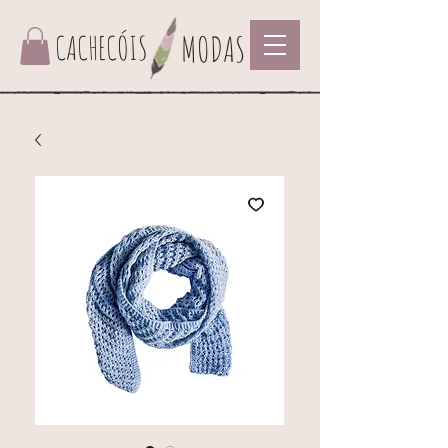
CACHECÓIS
MODAS