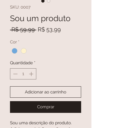
SKU: 0007
Sou um produto
Preço
Preço
 R$ 59,99 
R$ 53,99
normal
promocional
Cor
*
Quantidade
*
Adicionar ao carrinho
Comprar
Sou uma descrição do produto. 