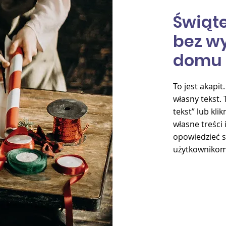
Świąt
bez w
domu
To jest akapit
własny tekst. 
tekst” lub kli
własne treści 
opowiedzieć sw
użytkownikom