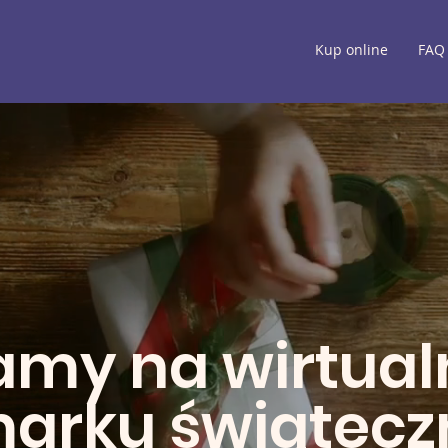
Kup online
FAQ
amy na wirtua
marku świątec