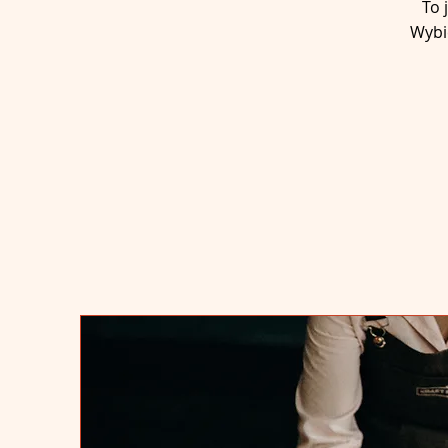
To 
Wybie