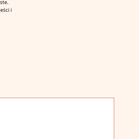
ste.
eści i