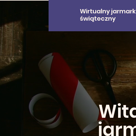
Wirtualny jarmark
świąteczny
Wit
jar