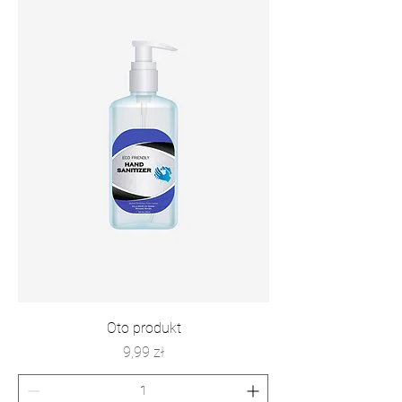
Oto produkt
Cena
9,99 zł