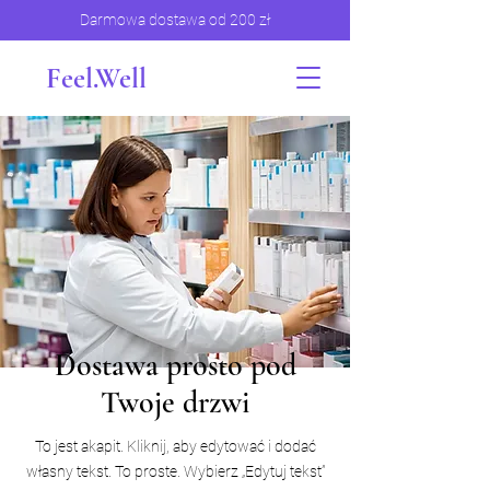
Darmowa dostawa od 200 zł
Feel.Well
Dostawa prosto pod
Twoje drzwi
To jest akapit. Kliknij, aby edytować i dodać
własny tekst. To proste. Wybierz „Edytuj tekst”