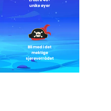
unike øyer
Bli med i det
mektige
sjørøverrådet
Hersk over det åpne hav
Offisiell spilltrailer