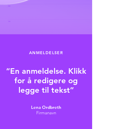
ANMELDELSER
“En anmeldelse. Klikk
for å redigere og
legge til tekst”
Lena Ordbreth
Firmanavn