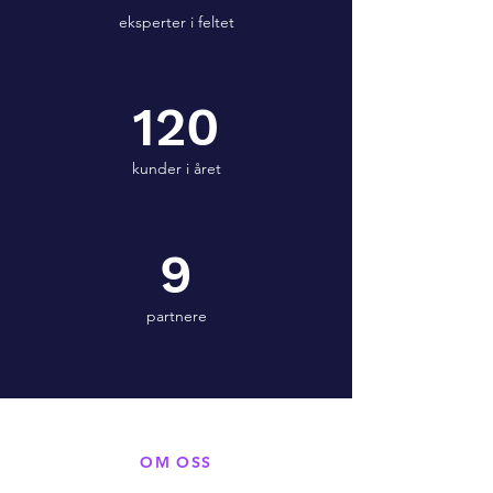
eksperter i feltet
120
kunder i året
9
partnere
OM OSS