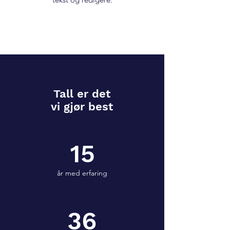
Tall er det
vi gjør best
15
år med erfaring
36