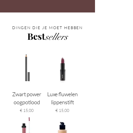
DINGEN DIE JE MOET HEBBEN
Best
sellers
Zwart power
Luxe fluwelen
oogpotlood
lippenstift
Prijs
Prijs
€ 15,00
€ 15,00