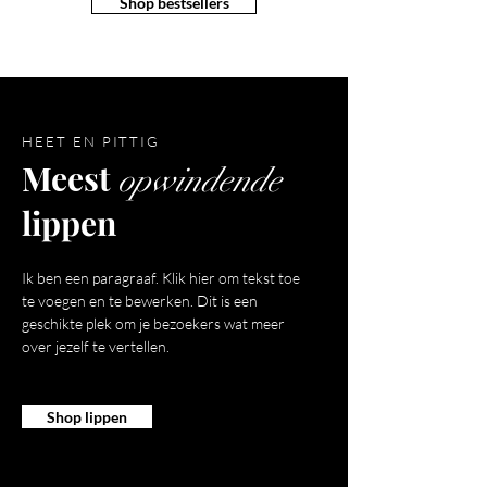
Shop bestsellers
HEET EN PITTIG
Meest
opwindende
lippen
Ik ben een paragraaf. Klik hier om tekst toe
te voegen en te bewerken. Dit is een
geschikte plek om je bezoekers wat meer
over jezelf te vertellen.
Shop lippen