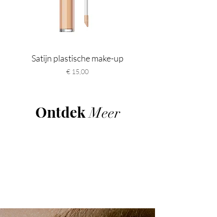
Satijn plastische make-up
Prijs
€ 15,00
Ontdek
Meer
OGEN
SHOP