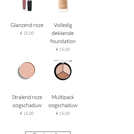
Glanzend roze
Volledig
dekkende
Prijs
€ 15,00
foundation
Prijs
€ 15,00
Stralend roze
Multipack
oogschaduw
oogschaduw
Prijs
Prijs
€ 15,00
€ 15,00