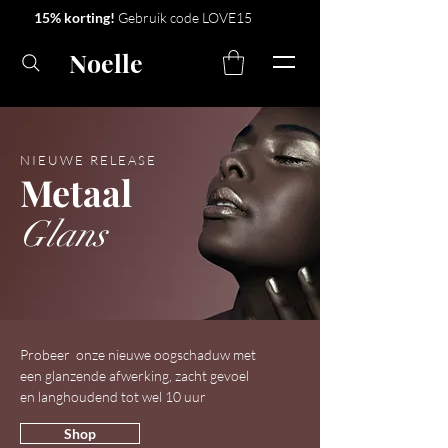
15% korting!
Gebruik code LOVE15
Noelle
NIEUWE RELEASE
Metaal
Glans
Probeer onze nieuwe oogschaduw met
een glanzende afwerking, zacht gevoel
en langhoudend tot wel 10 uur
Shop