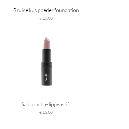
Bruine kus poeder foundation
Prijs
€ 15,00
Satijnzachte lippenstift
Prijs
€ 15,00