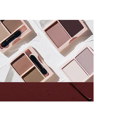
WIJ ZIJN VAN MENING
Je
huid
Staat Voorop