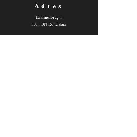
Adres
Erasmusbrug 1
3011 BN Rotterdam
Contact
E-mail:
info@mijnsite.nl
Tel: 06-11111111
Volg ons
Facebook
Instagram
Youtube
Algemene Voorwaarden
Cookiebeleid
Privacybeleid