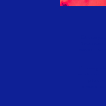
Dit is een para
"Tekst bewerken
neerzetten kan w
Dit is een goede
om iets meer in d
je bezoeke
concurrenten. L