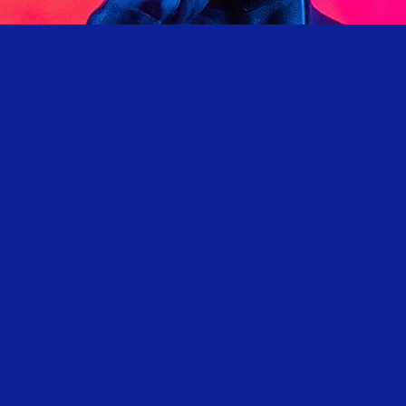
PROJECTNAAM
graaf. Klik hier om tekst toe te voegen en te bewerken. Het is ee
" of dubbelklik om inhoud toe te voegen en het lettertype te wij
aar je maar wilt op je pagina. Vertel je bezoekers hier wat meer 
je zoal bezighoudt.
 ruimte om een lange tekst over je bedrijf en je diensten te schri
etail te treden over je bedrijf. Vertel over je team en welke diens
rs weten waar je bedrijfsidee vandaan kwam, en wat jou anders m
aat je bedrijf opvallen en zorg dat je bezoekers weten wie je ben
bezighoudt.