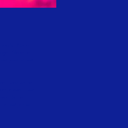
nvoudig. Klik op
zigen. Slepen en
over jezelf en wat
jven. Gebruik het
ten je levert. Laat
aakt dan je
t en wat je zoal