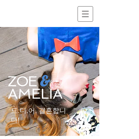
&
ZOE
AMELIA
드.디.어. 결혼합니
다!