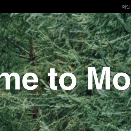
메인
me to M