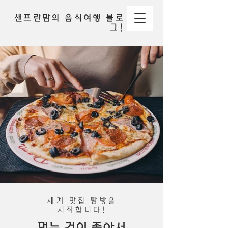
샌프란맘의 음식여행 블로
그!
세계 맛집 탐방을
시작합니다
!