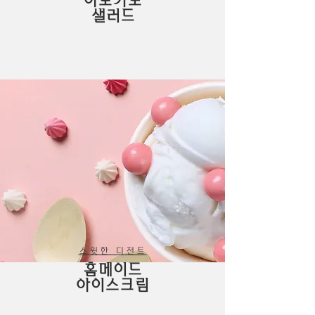
아보카도
​샐러드
스윗한 디전트
홈메이드
​아이스크림