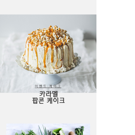
이벤트 케이크
카라멜
​팝콘 케이크