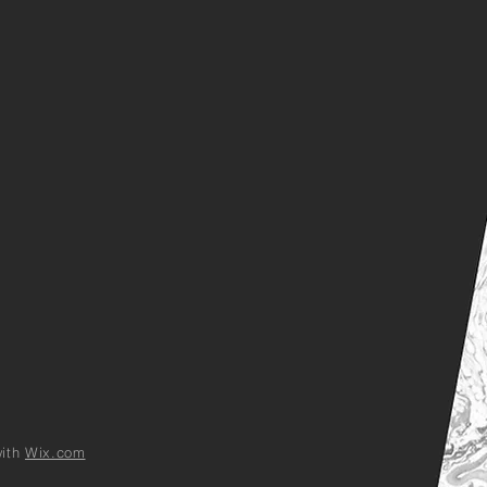
with
Wix.com