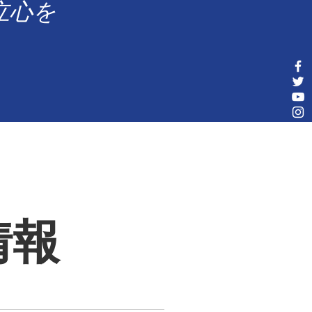
立心を
情報