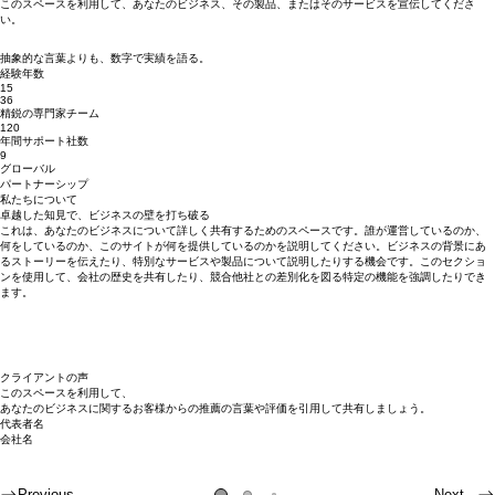
財務戦略の最適化
このスペースを利用して、あなたのビジネス、その製品、またはそのサービスを宣伝してくださ
い。
抽象的な言葉よりも、数字で実績を語る。
経験年数
15
36
精鋭の専門家チーム
120
年間サポート社数
9
グローバル
パートナーシップ
私たちについて
卓越した知見で、ビジネスの壁を打ち破る
これは、あなたのビジネスについて詳しく共有するためのスペースです。誰が運営しているのか、
何をしているのか、このサイトが何を提供しているのかを説明してください。ビジネスの背景にあ
るストーリーを伝えたり、特別なサービスや製品について説明したりする機会です。このセクショ
ンを使用して、会社の歴史を共有したり、競合他社との差別化を図る特定の機能を強調したりでき
ます。
クライアントの声
このスペースを利用して、
このスペースを利用して、あなたのビジネスに関するお客様からの推薦の言葉や評価を引用して共
このスペースを利用して、あなたのビジネスに関するお客様からの推薦の言葉や評価を引用して共
あなたのビジネスに関するお客様からの推薦の言葉や評価を引用して共有しましょう。
有しましょう。
有しましょう。
代表者名
代表者名
代表者名
会社名
会社名
会社名