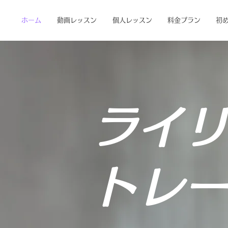
ホーム
動画レッスン
個人レッスン
料金プラン
初
ライリ
​トレ