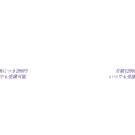
度利用
​月
プラン
​プ
りの動画のみ購入
すべての動画への無
画につき299円
月額1299
つでも受講可能
​いつでも受