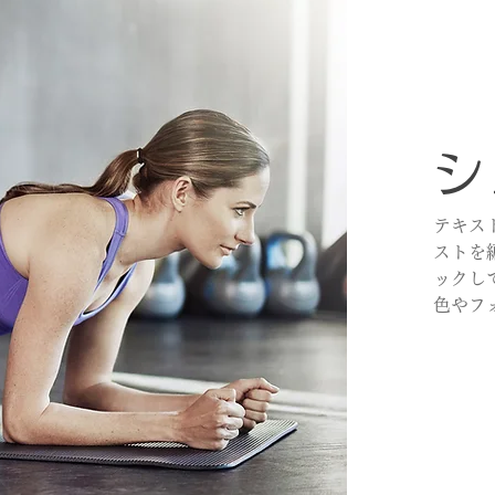
シ
テキス
ストを
ックし
色やフ