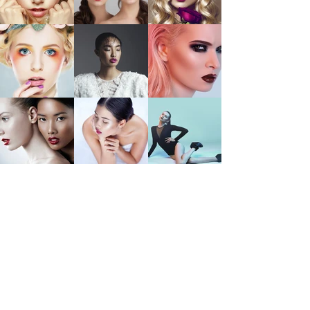
CONTACT
.
info@mysite.co.jp
Tel:
12-3456-7890