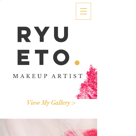
RYU
ETO
.
MAKEUP ARTIST
View My Gallery >