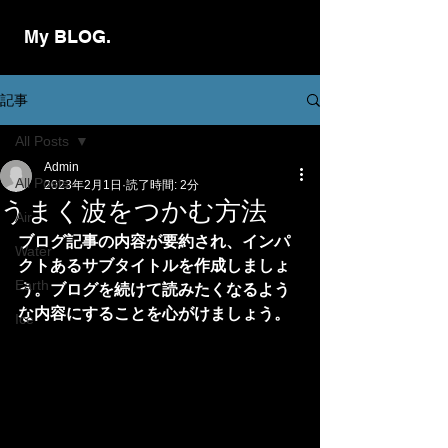
My BLOG.
記事
All Posts
Admin
All Posts
2023年2月1日
読了時間: 2分
うまく波をつかむ方法
Air
ブログ記事の内容が要約され、インパ
Water
クトあるサブタイトルを作成しましょ
Earth
う。ブログを続けて読みたくなるよう
な内容にすることを心がけましょう。
Ice