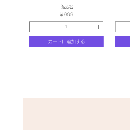
クイックビュー
商品名
価格
￥999
カートに追加する