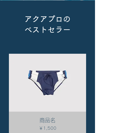
アクアプロの​
ベストセラー
商品名
価格
￥1,500