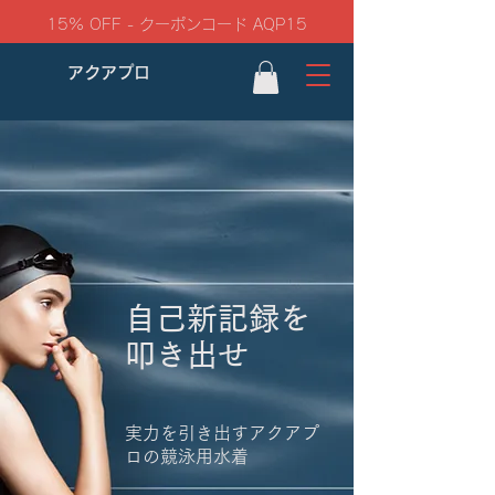
15% OFF - クーポンコード AQP15
アクアプロ
自己新記録を
​叩き出せ
実力を引き出すアクアプ
ロの競泳用水着