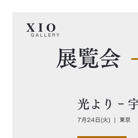
X I O
G A L L E R Y
展覧会
光より ｰ
7月24日(火)
  |  
東京