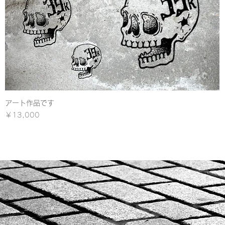
アート作品です
クイックビュー
価格
￥13,000