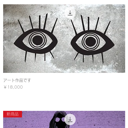
アート作品です
クイックビュー
価格
￥18,000
新商品