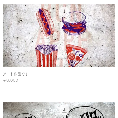
アート作品です
クイックビュー
価格
￥8,000