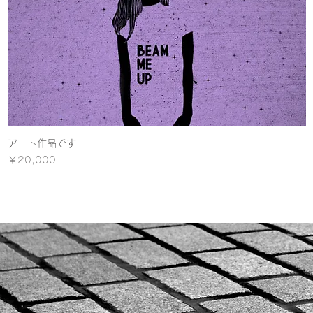
アート作品です
クイックビュー
価格
￥20,000