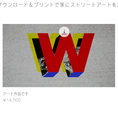
ダウンロード＆プリントで家にストリートアートを
アート作品です
クイックビュー
価格
￥14,500