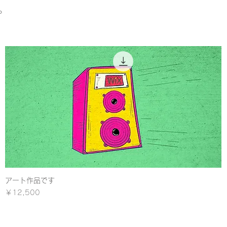
。
アート作品です
クイックビュー
価格
￥12,500