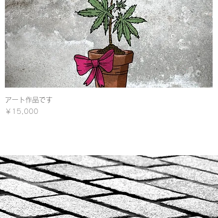
アート作品です
クイックビュー
価格
￥15,000