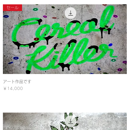
セール
アート作品です
クイックビュー
価格
￥14,000