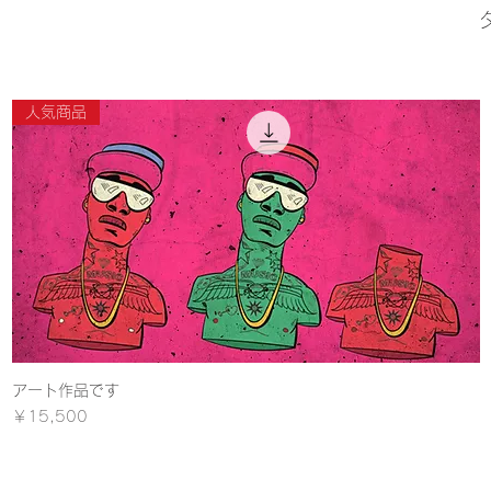
人気商品
アート作品です
クイックビュー
価格
￥15,500