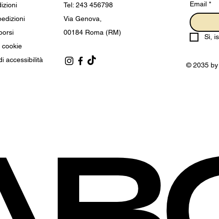
Email
*
izioni
Tel: 243 456798
pedizioni
Via Genova,
borsi
00184 Roma (RM)
Sì, i
i cookie
i accessibilità
© 2035 by
AB