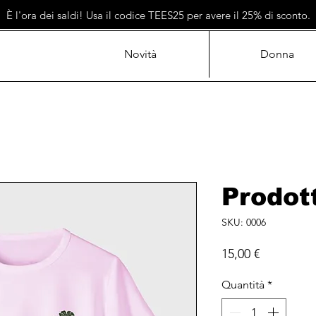
È l'ora dei saldi! Usa il codice TEES25 per avere il 25% di sconto.
Novità
Donna
Prodot
SKU: 0006
Prezzo
15,00 €
Quantità
*