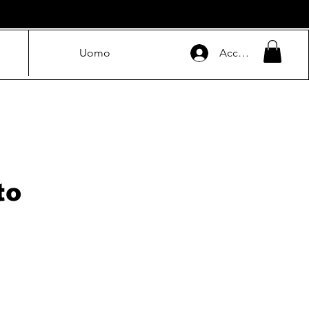
Uomo
Accedi
to