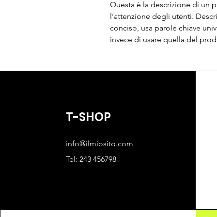
Questa è la descrizione di un p
l’attenzione degli utenti. Descr
conciso, usa parole chiave univ
invece di usare quella del prod
T-SHOP
info@ilmiosito.com
Tel: 243 456798