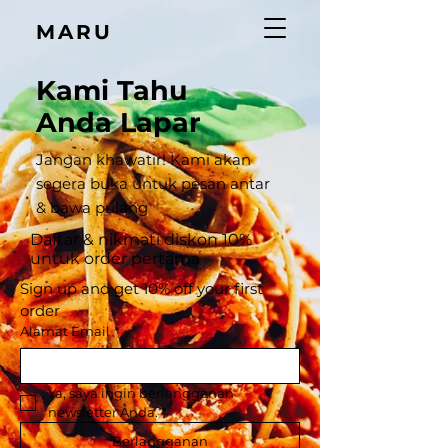
MARU
Kami Tahu
Anda Lapar
Jangan khawatir! Kami akan
segera buka untuk pesan antar
& bawa pulang
Daftar & nikmati diskon 10%
untuk order pertama
Sign up and get 10% off your first 
order‎
Alamat Email
*
Ya, saya ingin berlangganan 
newsletter Anda.
*
Berlangganan