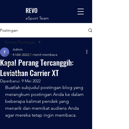
REVO
eSport Team
Postingan
Semua Postingan
Admin
Semua Postingan
8 Mei 2022
1 menit membaca
Kapal Perang Tercanggih:
Gaming
Leviathan Carrier XT
Turnamen
Diperbarui:
9 Mei 2022
Buatlah subjudul postingan blog yang 
merangkum postingan Anda ke dalam 
beberapa kalimat pendek yang 
menarik dan memikat audiens Anda 
agar mereka tetap ingin membaca.