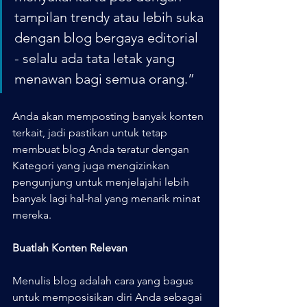
tampilan trendy atau lebih suka 
dengan blog bergaya editorial 
- selalu ada tata letak yang 
menawan bagi semua orang.”
Anda akan memposting banyak konten 
terkait, jadi pastikan untuk tetap 
membuat blog Anda teratur dengan 
Kategori yang juga mengizinkan 
pengunjung untuk menjelajahi lebih 
banyak lagi hal-hal yang menarik minat 
mereka. 
Buatlah Konten Relevan
Menulis blog adalah cara yang bagus 
untuk memposisikan diri Anda sebagai 