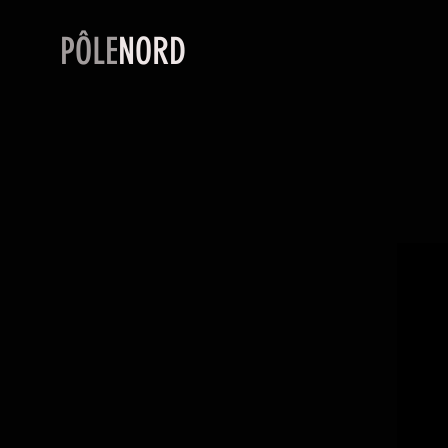
PÔLE
NORD