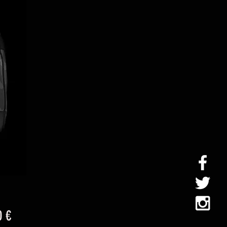
Prix
0 €