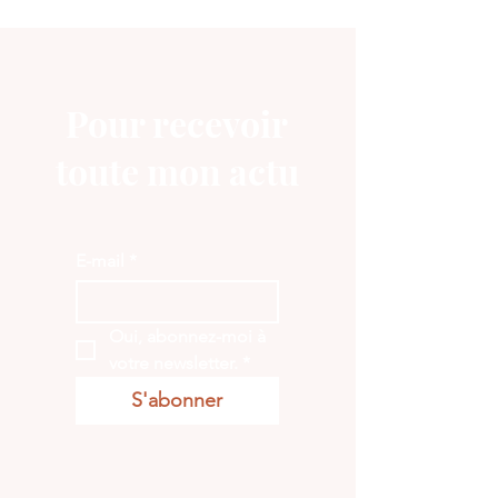
Pour recevoir
toute mon actu
E-mail
*
Oui, abonnez-moi à 
votre newsletter.
*
S'abonner