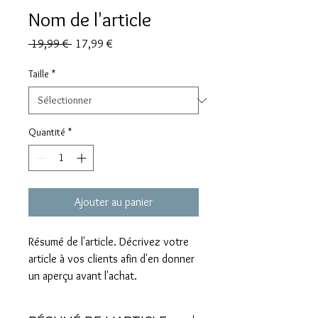
Nom de l'article
Prix
Prix
 19,99 € 
17,99 €
original
promotionnel
Taille
*
Quantité
*
Ajouter au panier
Résumé de l'article. Décrivez votre 
article à vos clients afin d'en donner 
un aperçu avant l'achat.