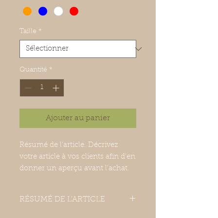
Taille
*
Quantité
*
Ajouter au panier
Résumé de l'article. Décrivez 
votre article à vos clients afin d'en 
donner un aperçu avant l'achat.
RÉSUMÉ DE L'ARTICLE
Détails d'article. Saisissez ici les