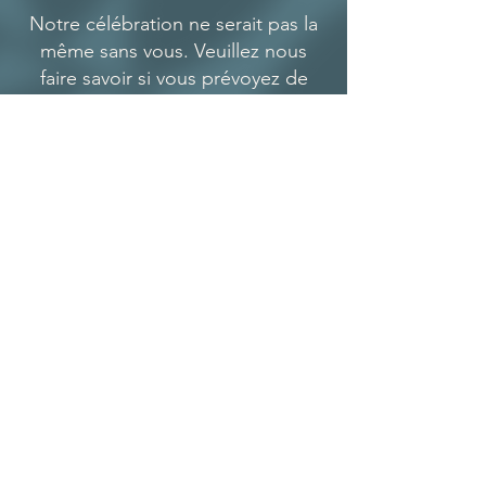
Notre célébration ne serait pas la
même sans vous. Veuillez nous
faire savoir si vous prévoyez de
participer en suivant le lien ci-
dessous, et notez toute
restriction alimentaire ou
demande spéciale.
Veuillez confirmer votre participation
avant le 1er mars
RÉPONDRE